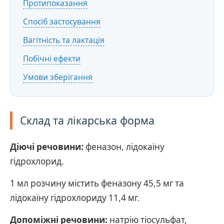
Протипоказання
Спосіб застосування
Вагітність та лактація
Побічні ефекти
Умови зберігання
Склад та лікарська форма
Діючі речовини:
феназон, лідокаїну
гідрохлорид.
1 мл розчину містить феназону 45,5 мг та
лідокаїну гідрохлориду 11,4 мг.
Допоміжні речовини:
натрію тіосульфат,