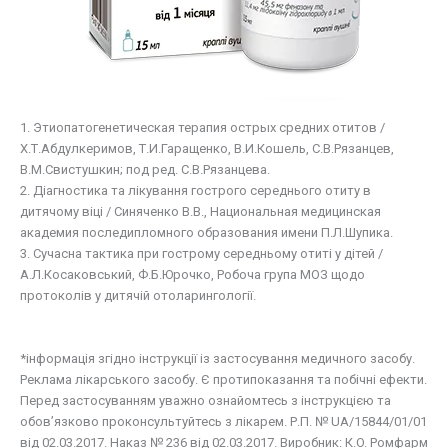
1. Этиопатогенетическая терапия острых средних отитов /
Х.Т.Абдулкеримов, Т.И.Гаращенко, В.И.Кошель, С.В.Рязанцев,
В.М.Свистушкин; под ред. С.В.Рязанцева.
2. Діагностика та лікування гострого середнього отиту в
дитячому віці / Синяченко В.В., Национальная медицинская
академия последипломного образования имени П.Л.Шупика.
3. Сучасна тактика при гострому середньому отиті у дітей /
А.Л.Косаковський, Ф.Б.Юрочко, Робоча група МОЗ щодо
протоколів у дитячій отоларингології.
*інформація згідно інструкції із застосування медичного засобу.
Реклама лікарського засобу. Є протипоказання та побічні ефекти.
Перед застосуванням уважно ознайомтесь з інструкцією та
обов’язково проконсультуйтесь з лікарем. Р.П. № UA/15844/01/01
від 02.03.2017. Наказ № 236 від 02.03.2017. Виробник: К.O. Ромфарм