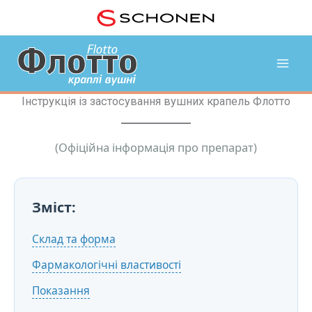
Skip
to
content
Інструкція із застосування вушних крапель Флотто
(Офіційна інформація про препарат)
Зміст:
Склад та форма
Фармакологічні властивості
Показання